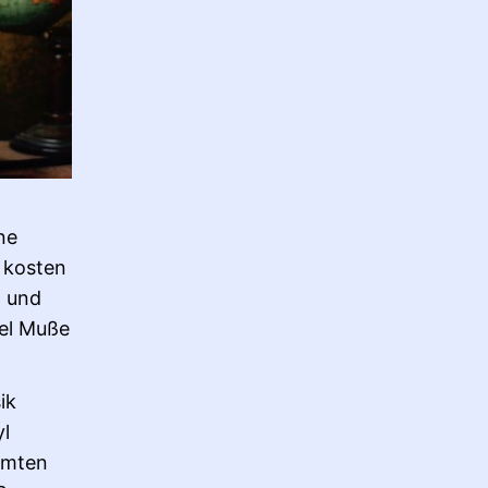
ne
 kosten
n und
iel Muße
ik
yl
amten