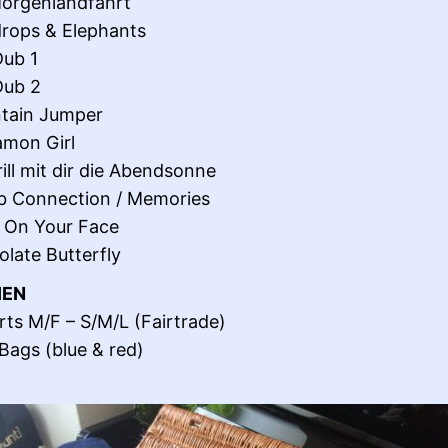
orgenlandfahrt
rops & Elephants
Dub 1
Dub 2
tain Jumper
mon Girl
rill mit dir die Abendsonne
b Connection / Memories
 On Your Face
late Butterfly
IEN
rts M/F – S/M/L (Fairtrade)
ags (blue & red)