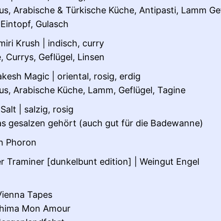
s, Arabische & Türkische Küche, Antipasti, Lamm Gef
 Eintopf, Gulasch
iri Krush | indisch, curry
 Currys, Geflügel, Linsen
kesh Magic | oriental, rosig, erdig
s, Arabische Küche, Lamm, Geflügel, Tagine
alt | salzig, rosig
as gesalzen gehört (auch gut für die Badewanne)
h Phoron
r Traminer [dunkelbunt edition] | Weingut Engel
Vienna Tapes
shima Mon Amour