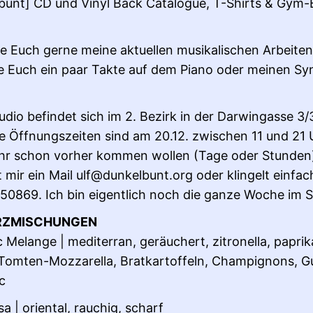
bunt] CD und Vinyl Back Catalogue, T-Shirts & Gym
ge Euch gerne meine aktuellen musikalischen Arbeite
e Euch ein paar Takte auf dem Piano oder meinen Sy
udio befindet sich im 2. Bezirk in der Darwingasse 3/
lle Öffnungszeiten sind am 20.12. zwischen 11 und 21 
 ihr schon vorher kommen wollen (Tage oder Stunden
t mir ein Mail ulf@dunkelbunt.org oder klingelt einfa
0869. Ich bin eigentlich noch die ganze Woche im S
ZMISCHUNGEN
c Melange | mediterran, geräuchert, zitronella, paprik
 Tomten-Mozzarella, Bratkartoffeln, Champignons, G
c
a | oriental, rauchig, scharf