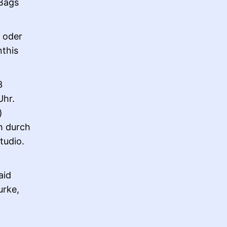
-Bags
n oder
nthis
3
Uhr.
)
ch durch
tudio.
aid
urke,