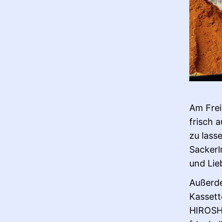
Am Frei
frisch 
zu lass
Sackerl
und Lie
Außerde
Kassett
HIROSH