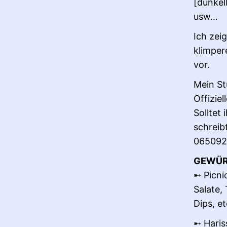
[dunkel
usw…
Ich zei
klimper
vor.
Mein St
Offizie
Solltet
schreib
0650925
GEWÜR
➸ Picni
Salate,
Dips, et
➸ Hariss