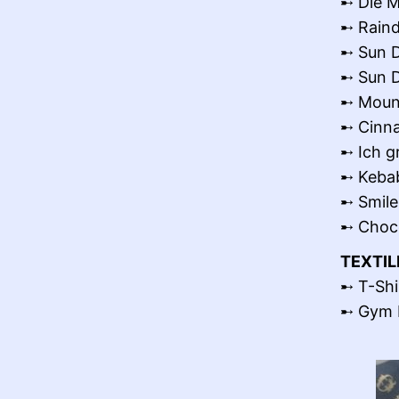
➸ Die M
➸ Raind
➸ Sun 
➸ Sun 
➸ Moun
➸ Cinna
➸ Ich g
➸ Keba
➸ Smile
➸ Choco
TEXTIL
➸ T-Shi
➸ Gym B