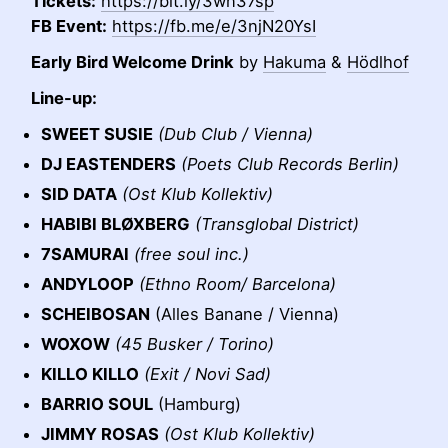
Tickets:
https://bit.ly/3wn37sp
FB Event:
https://fb.me/e/3njN20YsI
Early Bird Welcome Drink
by
Hakuma
&
Hödlhof
Line-up:
SWEET SUSIE
(Dub Club / Vienna)
DJ EASTENDERS
(Poets Club Records Berlin)
SID DATA
(Ost Klub Kollektiv)
HABIBI BLØXBERG
(Transglobal District)
7SAMURAI
(free soul inc.)
ANDYLOOP
(Ethno Room/ Barcelona)
SCHEIBOSAN
(Alles Banane / Vienna)
WOXOW
(45 Busker / Torino)
KILLO KILLO
(Exit / Novi Sad)
BARRIO SOUL
(Hamburg)
JIMMY ROSAS
(Ost Klub Kollektiv)