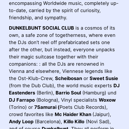
encompassing Worldwide music, completely up-
to-date, carried by the spirit of curiosity,
friendship, and sympathy.
DUNKELBUNT SOCIAL CLUB
is a cosmos of its
own, a safe zone of togetherness, where even
the DJs don’t reel off prefabricated sets one
after the other, but instead, everyone unpacks
their magic suitcase together with their
companions: : all the DJs are renowned in
Vienna and elsewhere, Viennese legends like
the Ost-Klub-Crew,
Scheibosan
or
Sweet Susie
(from the Dub Club), the world music experts
DJ
Eastenders
(Berlin),
Barrio Soul
(Hamburg) und
DJ
Farrapo
(Bologna), Vinyl specialists
Woxow
(Torino) or
7Samurai (
Poets Club Records),
crowd favorites like
Mc Haider Khan
(Jaipur),
Andy Loop
(Barcelona),
Killo Killo
(Novi Sad),
and of course
Dunkelbunt
. They all perform in