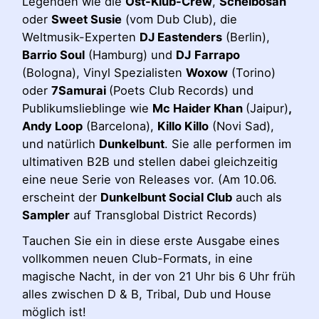
Legenden wie die
Ost-Klub-Crew
,
Scheibosan
oder
Sweet Susie
(vom Dub Club), die
Weltmusik-Experten
DJ Eastenders
(Berlin),
Barrio Soul
(Hamburg) und
DJ
Farrapo
(Bologna), Vinyl Spezialisten
Woxow
(Torino)
oder
7Samurai
(Poets Club Records) und
Publikumslieblinge wie
Mc Haider Khan
(Jaipur)
,
Andy Loop
(Barcelona),
Killo Killo
(Novi Sad),
und natürlich
Dunkelbunt
. Sie alle performen im
ultimativen B2B und stellen dabei gleichzeitig
eine neue Serie von Releases vor. (Am 10.06.
erscheint der
Dunkelbunt Social Club
auch als
Sampler
auf Transglobal District Records)
Tauchen Sie ein in diese erste Ausgabe eines
vollkommen neuen Club-Formats, in eine
magische Nacht, in der von 21 Uhr bis 6 Uhr früh
alles zwischen D & B, Tribal, Dub und House
möglich ist!